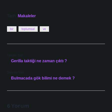
Tarih:
Makaleler
bir
toplumsal
ve
Önceki Yazı
Gerilla taktiği ne zaman çıktı ?
Sonraki Yazı
Bulmacada gök bilimi ne demek ?
6 Yorum