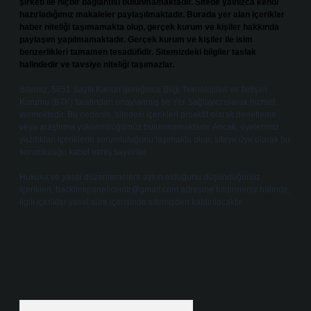
şirketi ile hiçbir bağlantısı bulunmamaktadır. Sitede yalnızca kendi
hazırladığımız makaleler paylaşılmaktadır. Burada yer alan içerikler
haber niteliği taşımamakta olup, gerçek kurum ve kişiler hakkında
paylaşım yapılmamaktadır. Gerçek kurum ve kişiler ile isim
benzerlikleri tamamen tesadüfidir. Sitemizdeki bilgiler taslak
halindedir ve tavsiye niteliği taşımazlar.
Sitemiz, 5651 Sayılı Kanun gereğince Bilgi Teknolojileri ve İletişim
Kurumu (BTK) tarafından onaylanmış bir Yer Sağlayıcı olarak hizmet
vermektedir. Bu nedenle, sitedeki içerikleri proaktif olarak denetleme
veya araştırma yükümlülüğümüz bulunmamaktadır. Ancak, üyelerimiz
yazdıkları içeriklerin sorumluluğunu taşımakta olup, siteye üye olarak bu
sorumluluğu kabul etmiş sayılırlar.
Hukuka ve yasal düzenlemelere aykırı olduğunu düşündüğünüz
içerikleri,
backlinkpanelicomtr@gmail.com
adresine bildirmeniz halinde,
ilgili içerikler yasal süre içerisinde sitemizden kaldırılacaktır.
Arama