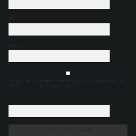
E-Posta*
Web Sitesi
Daha sonraki yorumlarımda kullanılması için adım, e-posta adresim ve
site adresim bu tarayıcıya kaydedilsin.
6 + 2 kaçtır?
*