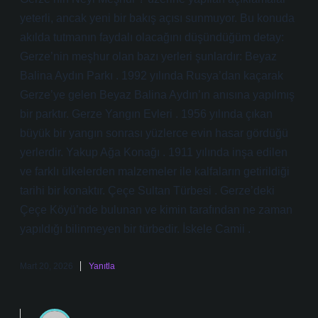
yeterli, ancak yeni bir bakış açısı sunmuyor. Bu konuda
akılda tutmanın faydalı olacağını düşündüğüm detay:
Gerze’nin meşhur olan bazı yerleri şunlardır: Beyaz
Balina Aydın Parkı . 1992 yılında Rusya’dan kaçarak
Gerze’ye gelen Beyaz Balina Aydın’ın anısına yapılmış
bir parktır. Gerze Yangın Evleri . 1956 yılında çıkan
büyük bir yangın sonrası yüzlerce evin hasar gördüğü
yerlerdir. Yakup Ağa Konağı . 1911 yılında inşa edilen
ve farklı ülkelerden malzemeler ile kalfaların getirildiği
tarihi bir konaktır. Çeçe Sultan Türbesi . Gerze’deki
Çeçe Köyü’nde bulunan ve kimin tarafından ne zaman
yapıldığı bilinmeyen bir türbedir. İskele Camii .
Mart 20, 2026
Yanıtla