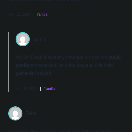
Mart 11, 2026
Yanıtla
admin
Akyüz! Değerli dostum, yorumlarınız yazının
güçlü
yanlarını
destekledi ve daha
doyurucu
bir hale
gelmesini sağladı.
Mart 11, 2026
Yanıtla
Teke
Gerze’nin Neyi Meşhur ? üzerine yapılan açıklamalar