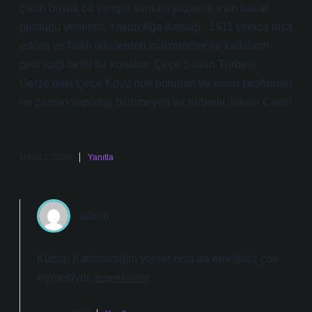
çıkan büyük bir yangın sonrası yüzlerce evin hasar
gördüğü yerlerdir. Yakup Ağa Konağı . 1911 yılında inşa
edilen ve farklı ülkelerden malzemeler ile kalfaların
getirildiği tarihi bir konaktır. Çeçe Sultan Türbesi .
Gerze’deki Çeçe Köyü’nde bulunan ve kimin tarafından
ne zaman yapıldığı bilinmeyen bir türbedir. İskele Camii
.
Mayıs 1, 2026
Yanıtla
admin
Kübra! Katılmadığım yönler olsa da emeğiniz çok
kıymetliydi,
teşekkürler
.