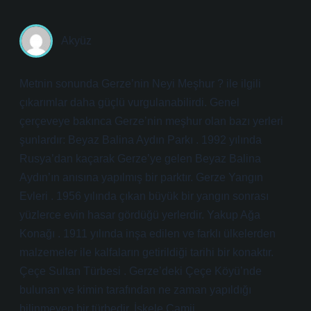
Akyüz
Metnin sonunda Gerze’nin Neyi Meşhur ? ile ilgili
çıkarımlar daha güçlü vurgulanabilirdi. Genel
çerçeveye bakınca Gerze’nin meşhur olan bazı yerleri
şunlardır: Beyaz Balina Aydın Parkı . 1992 yılında
Rusya’dan kaçarak Gerze’ye gelen Beyaz Balina
Aydın’ın anısına yapılmış bir parktır. Gerze Yangın
Evleri . 1956 yılında çıkan büyük bir yangın sonrası
yüzlerce evin hasar gördüğü yerlerdir. Yakup Ağa
Konağı . 1911 yılında inşa edilen ve farklı ülkelerden
malzemeler ile kalfaların getirildiği tarihi bir konaktır.
Çeçe Sultan Türbesi . Gerze’deki Çeçe Köyü’nde
bulunan ve kimin tarafından ne zaman yapıldığı
bilinmeyen bir türbedir. İskele Camii .