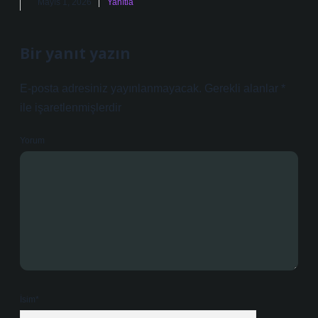
Mayıs 1, 2026
Yanıtla
Bir yanıt yazın
E-posta adresiniz yayınlanmayacak.
Gerekli alanlar
*
ile işaretlenmişlerdir
Yorum
İsim*