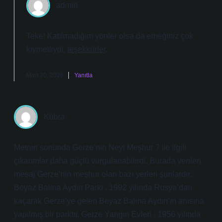
admin
Teke! Katılmadığım yönler olsa da emeğiniz çok
kıymetliydi,
teşekkürler
.
Mart 20, 2026
Yanıtla
Kübra
Metnin sonunda Gerze’nin Neyi Meşhur ? ile ilgili
çıkarımlar daha güçlü vurgulanabilirdi. Burada verilen
mesaj Gerze’nin meşhur olan bazı yerleri şunlardır:
Beyaz Balina Aydın Parkı . 1992 yılında Rusya’dan
kaçarak Gerze’ye gelen Beyaz Balina Aydın’ın anısına
yapılmış bir parktır. Gerze Yangın Evleri . 1956 yılında