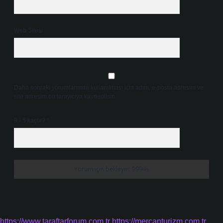
Web Sitesi
Daha sonraki yorumlarımda kullanılması için adım, e-posta adresim ve
site adresim bu tarayıcıya kaydedilsin.
9 - 5 kaçtır?
*
https://www.taraftarforum.com.tr
https://mercanturizm.com.tr