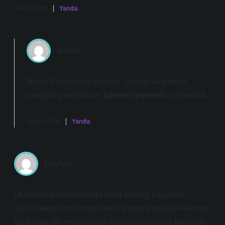
Mart 8, 2026
Yanıtla
admin
Nehir! Saygıdeğer katkınız, yazının
akademik
niteliğini
pekiştirdi ve
bilimsel yönünü
güçlendirdi.
Mart 8, 2026
Yanıtla
Beyhan
Okumaya başladığınızda sade bir giriş karşılıyor;
Gerilla taktiği ne zaman çıktı ? yavaş yavaş şekilleniyor.
Bu paragrafın merkezinde net şekilde Gerilla taktiğinin