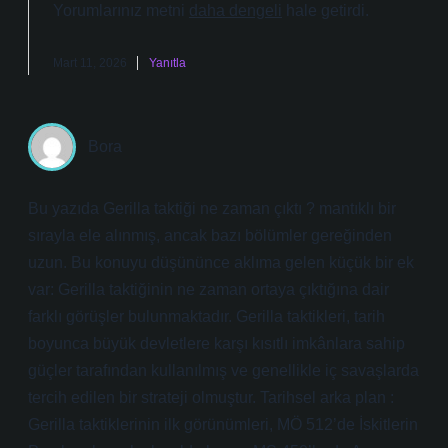
Yorumlarınız metni
daha dengeli
hale getirdi.
Mart 11, 2026
Yanıtla
Bora
Bu yazıda Gerilla taktiği ne zaman çıktı ? mantıklı bir
sırayla ele alınmış, ancak bazı bölümler gereğinden
uzun. Bu konuyu düşününce aklıma gelen küçük bir ek
var: Gerilla taktiğinin ne zaman ortaya çıktığına dair
farklı görüşler bulunmaktadır. Gerilla taktikleri, tarih
boyunca büyük devletlere karşı kısıtlı imkânlara sahip
güçler tarafından kullanılmış ve genellikle iç savaşlarda
tercih edilen bir strateji olmuştur. Tarihsel arka plan :
Gerilla taktiklerinin ilk görünümleri, MÖ 512’de İskitlerin