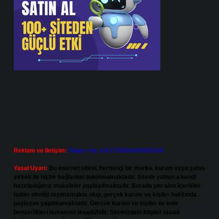
Reklam ve İletişim:
Skype: live:.cid.575569c608265c69
Yasal Uyarı:
Bu internet sitesi, herhangi bir marka, kurum veya şahıs
şirketi ile hiçbir bağlantısı bulunmamaktadır. Sitede yalnızca kendi
hazırladığımız makaleler paylaşılmaktadır. Burada yer alan içerikler
haber niteliği taşımamakta olup, gerçek kurum ve kişiler hakkında
paylaşım yapılmamaktadır. Gerçek kurum ve kişiler ile isim
benzerlikleri tamamen tesadüfidir. Sitemizdeki bilgiler taslak