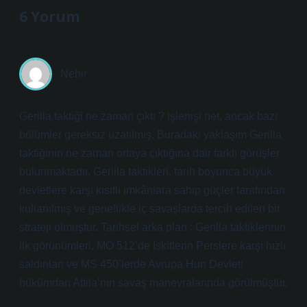
6 Yorum
Nehir
Gerilla taktiği ne zaman çıktı ? işlenişi net, ancak bazı
bölümler gereksiz uzatılmış. Buradaki yaklaşım Gerilla
taktiğinin ne zaman ortaya çıktığına dair farklı görüşler
bulunmaktadır. Gerilla taktikleri, tarih boyunca büyük
devletlere karşı kısıtlı imkânlara sahip güçler tarafından
kullanılmış ve genellikle iç savaşlarda tercih edilen bir
strateji olmuştur. Tarihsel arka plan : Gerilla taktiklerinin
ilk görünümleri, MÖ 512’de İskitlerin Perslere karşı hızlı
saldırıları ve MS 450’lerde Avrupa Hun Devleti
hükümdarı Attila’nın savaş manevralarında görülmüştür.