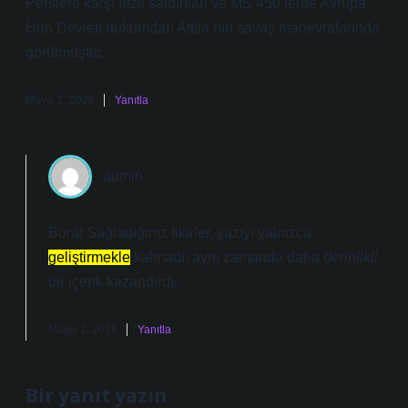
Perslere karşı hızlı saldırıları ve MS 450’lerde Avrupa
Hun Devleti hükümdarı Attila’nın savaş manevralarında
görülmüştür.
Mayıs 1, 2026
Yanıtla
admin
Bora! Sağladığınız fikirler, yazıyı yalnızca
geliştirmekle
kalmadı; aynı zamanda daha
derinlikli
bir içerik kazandırdı.
Mayıs 1, 2026
Yanıtla
Bir yanıt yazın