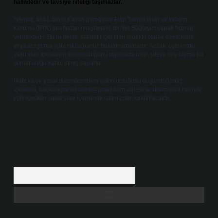
halindedir ve tavsiye niteliği taşımazlar.
Sitemiz, 5651 Sayılı Kanun gereğince Bilgi Teknolojileri ve İletişim
Kurumu (BTK) tarafından onaylanmış bir Yer Sağlayıcı olarak hizmet
vermektedir. Bu nedenle, sitedeki içerikleri proaktif olarak denetleme
veya araştırma yükümlülüğümüz bulunmamaktadır. Ancak, üyelerimiz
yazdıkları içeriklerin sorumluluğunu taşımakta olup, siteye üye olarak bu
sorumluluğu kabul etmiş sayılırlar.
Hukuka ve yasal düzenlemelere aykırı olduğunu düşündüğünüz
içerikleri,
backlinkpanelicomtr@gmail.com
adresine bildirmeniz halinde,
ilgili içerikler yasal süre içerisinde sitemizden kaldırılacaktır.
Arama