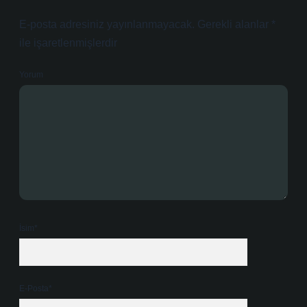
E-posta adresiniz yayınlanmayacak.
Gerekli alanlar
*
ile işaretlenmişlerdir
Yorum
İsim*
E-Posta*