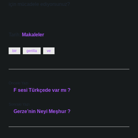
için mücadele ediyorsunuz?
Tarih:
Makaleler
bir
gerilla
ve
Önceki Yazı
F sesi Türkçede var mı ?
Sonraki Yazı
Gerze’nin Neyi Meşhur ?