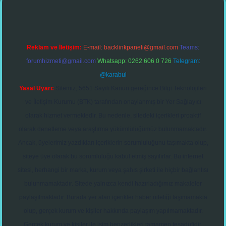
Reklam ve İletişim:
E-mail:
backlinkpaneli@gmail.com
Teams:
forumhizmeti@gmail.com
Whatsapp: 0262 606 0 726
Telegram:
@karabul
Yasal Uyarı:
Sitemiz, 5651 Sayılı Kanun gereğince Bilgi Teknolojileri
ve İletişim Kurumu (BTK) tarafından onaylanmış bir Yer Sağlayıcı
olarak hizmet vermektedir. Bu nedenle, sitedeki içerikleri proaktif
olarak denetleme veya araştırma yükümlülüğümüz bulunmamaktadır.
Ancak, üyelerimiz yazdıkları içeriklerin sorumluluğunu taşımakta olup,
siteye üye olarak bu sorumluluğu kabul etmiş sayılırlar. Bu internet
sitesi, herhangi bir marka, kurum veya şahıs şirketi ile hiçbir bağlantısı
bulunmamaktadır. Sitede yalnızca kendi hazırladığımız makaleler
paylaşılmaktadır. Burada yer alan içerikler haber niteliği taşımamakta
olup, gerçek kurum ve kişiler hakkında paylaşım yapılmamaktadır.
Gerçek kurum ve kişiler ile isim benzerlikleri tamamen tesadüfidir.