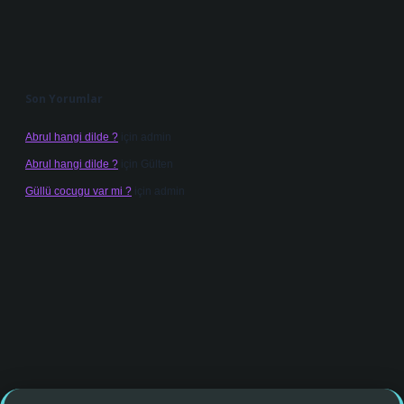
Son Yorumlar
Abrul hangi dilde ?
için
admin
Abrul hangi dilde ?
için
Gülten
Güllü cocugu var mi ?
için
admin
ş