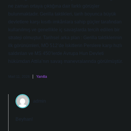
ne zaman ortaya çıktığına dair farklı görüşler
bulunmaktadır. Gerilla taktikleri, tarih boyunca büyük
devletlere karşı kısıtlı imkânlara sahip güçler tarafından
kullanılmış ve genellikle iç savaşlarda tercih edilen bir
strateji olmuştur. Tarihsel arka plan : Gerilla taktiklerinin
ilk görünümleri, MÖ 512’de İskitlerin Perslere karşı hızlı
saldırıları ve MS 450’lerde Avrupa Hun Devleti
hükümdarı Attila’nın savaş manevralarında görülmüştür.
Mart 11, 2026
Yanıtla
admin
Beyhan!